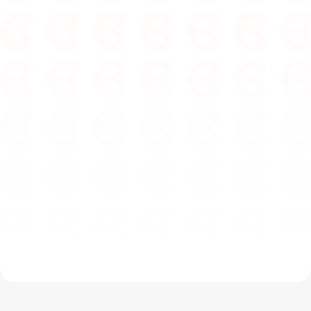
GDS Company
Instagram
Bēhance
YouTube
Siti Web
Animazioni 3D
Render 3D
Formazione
Progetti
Articoli
Cookie
Made by GDS Company
Note Legali
Privacy Policy
©2026  GDS Company
M41611026P