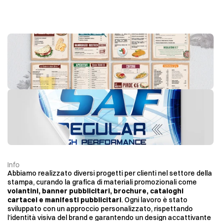
Info
Abbiamo realizzato diversi progetti per clienti nel settore della 
stampa, curando la grafica di materiali promozionali come 
G
r
a
f
i
c
h
e
d
a
S
t
a
m
p
a
volantini, banner pubblicitari, brochure, cataloghi 
cartacei e manifesti pubblicitari
. Ogni lavoro è stato 
sviluppato con un approccio personalizzato, rispettando 
l’identità visiva del brand e garantendo un design accattivante 